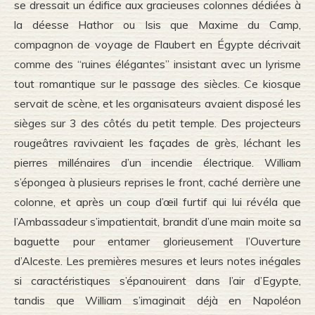
se dressait un édifice aux gracieuses colonnes dédiées à
la déesse Hathor ou Isis que Maxime du Camp,
compagnon de voyage de Flaubert en Égypte décrivait
comme des “ruines élégantes” insistant avec un lyrisme
tout romantique sur le passage des siècles. Ce kiosque
servait de scène, et les organisateurs avaient disposé les
sièges sur 3 des côtés du petit temple. Des projecteurs
rougeâtres ravivaient les façades de grès, léchant les
pierres millénaires d’un incendie électrique. William
s’épongea à plusieurs reprises le front, caché derrière une
colonne, et après un coup d’œil furtif qui lui révéla que
l’Ambassadeur s’impatientait, brandit d’une main moite sa
baguette pour entamer glorieusement l’Ouverture
d’Alceste. Les premières mesures et leurs notes inégales
si caractéristiques s’épanouirent dans l’air d’Egypte,
tandis que William s’imaginait déjà en Napoléon