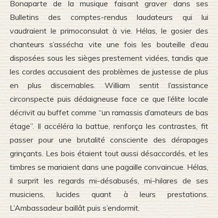
Bonaparte de la musique faisant graver dans ses
Bulletins des comptes-rendus laudateurs qui lui
vaudraient le primoconsulat à vie. Hélas, le gosier des
chanteurs s’assécha vite une fois les bouteille d’eau
disposées sous les sièges prestement vidées, tandis que
les cordes accusaient des problèmes de justesse de plus
en plus discernables. William sentit l’assistance
circonspecte puis dédaigneuse face ce que l’élite locale
décrivit au buffet comme “un ramassis d’amateurs de bas
étage”. Il accéléra la battue, renforça les contrastes, fit
passer pour une brutalité consciente des dérapages
grinçants. Les bois étaient tout aussi désaccordés, et les
timbres se mariaient dans une pagaille convaincue. Hélas,
il surprit les regards mi-désabusés, mi-hilares de ses
musiciens, lucides quant à leurs prestations.
L’Ambassadeur baillât puis s’endormit.