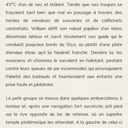
45°C d’un air sec et brûlant. Tandis que ses troupes se
frayaient tant bien que mal un passage à travers des
hordes de vendeurs de souvenirs et de colifichets
contrefaits, William défit son nœud papillon d’un blanc
désormais laiteux et suivit résolument son guide qui le
conduisit jusqu’aux bords du Styx, ou plutôt d’une plate
étendue d’eau qu’il lui faudrait franchir. Derrière lui, les
musiciens et choristes le suivaient en haletant, pestant
contre leurs queues de pie incommodes qui provoquaient
l’hilarité des badauds et fournissaient aux enfants une
prise facile et jubilatoire.
Le petit groupe se massa dans quelques embarcations à
moteur et, après une navigation fort succincte, prit pied
sur la rive opposée du lac de retenue, où un superbe
temple ptolémaïque les attendait. A la gauche de celui-ci