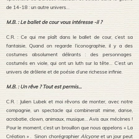
de 14-18 : un autre univers…
M.B. : Le ballet de cour vous intéresse -il ?
C.R. : Ce qui me plaît dans le ballet de cour, c’est sa
fantaisie, Quand on regarde l’iconographie, il y a des
costumes absolument délirants : des personnages
costumés en viole, qui ont un luth sur la tête… C’est un
univers de drôlerie et de poésie d’une richesse infinie.
M.B. : Un rêve ? Tout est permis…
C.R. : Julien Lubek et moi rêvons de monter, avec notre
compagnie, un spectacle qui combinerait mime, danse,
acrobatie, clown, animaux, musique… Avis aux mécènes !
Pour le moment, c’est un brouillon que nous appelons « La
Création » . Sinon chorégraphier
Alcyone
et un jour peut