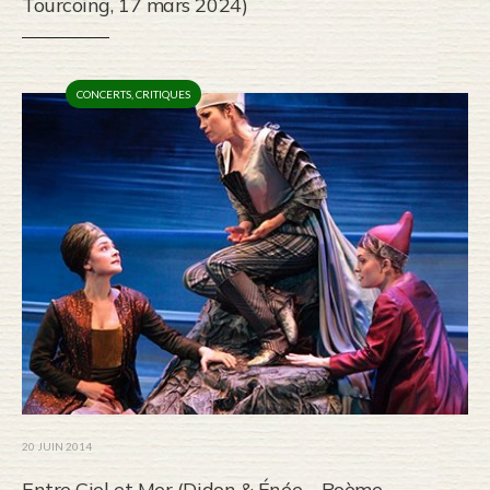
Tourcoing, 17 mars 2024)
CONCERTS
,
CRITIQUES
20 JUIN 2014
Entre Ciel et Mer (Didon & Énée – Poème