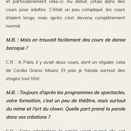
et particulièrement celui-ci. Au début, j’étais dans des
cours pour adultes. C’était un peu compliqué, les cours
étaient longs, mais après c’est devenu complètement
normal.
M.B. : Mais on trouvait facilement des cours de danse
baroque ?
C.R. : A Paris, il y avait deux cours, dont un régulier, celui
de Cecilia Gracio Moura. Et puis je faisais surtout des
stages tout l’été .
M.B. : Toujours d’après les programmes de spectacles,
votre formation, c’est un peu de théâtre, mais surtout
du mime et l’art du clown. Quelle part prend la parole
dans vos créations ?
C.R. : Sans généraliser, la parole vient quand elle est