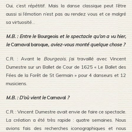
Oui, c’est répétitif. Mais la danse classique peut l’être
aussi si l’émotion n’est pas au rendez vous et ce malgré
sa virtuosité…
M.B. : Entre le
Bourgeois
et le spectacle qu’on a vu hier,
le
Carnaval baroque
, aviez-vous monté quelque chose ?
C.R. : Avant le
Bourgeois
, j’ai travaillé avec Vincent
Dumestre sur un Ballet de Cour de 1625 « Le Ballet des
Fées de la Forêt de St Germain » pour 4 danseurs et 12
musiciens.
M.B. : D’où vient le
Carnaval
?
C.R. : Vincent Dumestre avait envie de faire ce spectacle.
La création a été très rapide : quatre semaines. Nous
avions fais des recherches iconographiques et nous