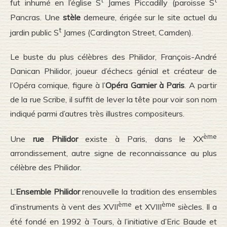
t
t
fut inhumé en l’église S
James Piccadilly (paroisse S
Pancras. Une
stèle
demeure, érigée sur le site actuel du
t
jardin public S
James (Cardington Street, Camden).
Le buste du plus célèbres des Philidor, François-André
Danican Philidor, joueur d’échecs génial et créateur de
l’Opéra comique, figure à l’
Opéra Garnier à Paris
. A partir
de la rue Scribe, il suffit de lever la tête pour voir son nom
indiqué parmi d’autres très illustres compositeurs.
ème
Une
rue Philidor
existe à Paris, dans le XX
arrondissement, autre signe de reconnaissance au plus
célèbre des Philidor.
L’
Ensemble Philidor
renouvelle la tradition des ensembles
ème
ème
d’instruments à vent des XVII
et XVIII
siècles. Il a
été fondé en 1992 à Tours, à l’initiative d’Eric Baude et