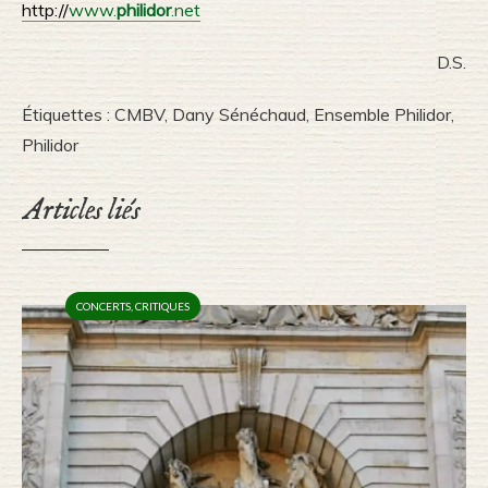
http://
www.
philidor
.net
D.S.
Étiquettes :
CMBV
,
Dany Sénéchaud
,
Ensemble Philidor
,
Philidor
Articles liés
CONCERTS
,
CRITIQUES